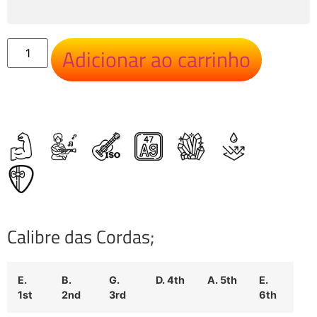
Adicionar ao carrinho
Calibre das Cordas;
E.
B.
G.
D. 4th
A. 5th
E.
1st
2nd
3rd
6th