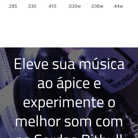
.285
.330
.410
.030w
.036w
.44w
Eleve sua música
ao ápice e
experimente o
melhor som com