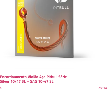
Encordoamento Violão Aço Pitbull Série
Silver 10/47 SL – SAG 10-47 SL
89
R$
114