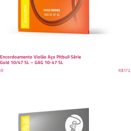
Encordoamento Violão Aço Pitbull Série
Gold 10/47 SL – GAG 10-47 SL
39
R$
172