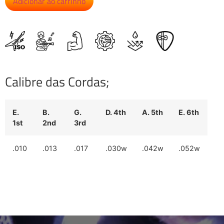
Adicionar ao carrinho
Calibre das Cordas;
E.
B.
G.
D. 4th
A. 5th
E. 6th
1st
2nd
3rd
.010
.013
.017
.030w
.042w
.052w