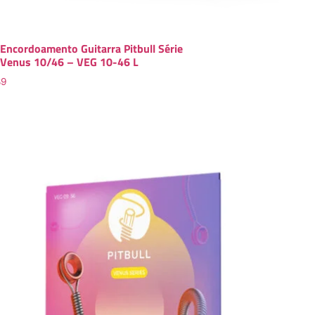
Encordoamento Guitarra Pitbull Série
Venus 10/46 – VEG 10-46 L
89