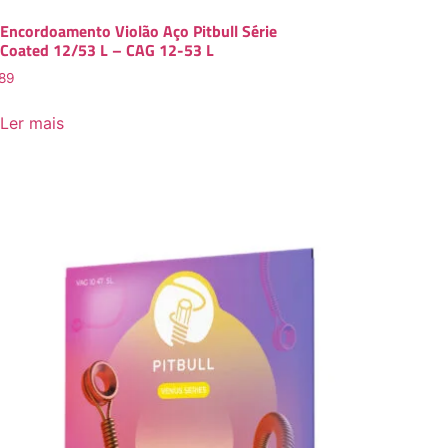
Encordoamento Violão Aço Pitbull Série
Coated 12/53 L – CAG 12-53 L
89
Ler mais